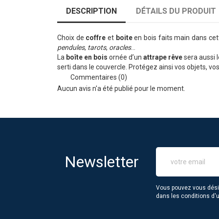
DESCRIPTION
DÉTAILS DU PRODUIT
Choix de
coffre
et
boite
en bois faits main dans cet
pendules
,
tarots
,
oracles
…
La
boîte en bois
ornée d’un
attrape rêve
sera aussi 
serti dans le couvercle. Protégez ainsi vos objets, vo
Commentaires (0)
Aucun avis n'a été publié pour le moment.
Newsletter
Vous pouvez vous désin
dans les conditions d'ut