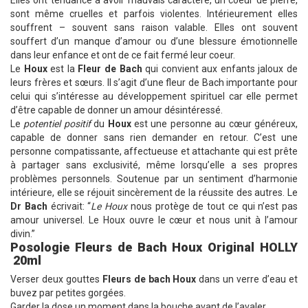
Elles ont tendance à avoir mauvais caractère, un coeur de pierre,
sont même cruelles et parfois violentes. Intérieurement elles
souffrent – souvent sans raison valable. Elles ont souvent
souffert d’un manque d’amour ou d’une blessure émotionnelle
dans leur enfance et ont de ce fait fermé leur coeur.
Le
Houx
est la
Fleur de Bach
qui convient aux enfants jaloux de
leurs frères et sœurs. Il s’agit d’une fleur de Bach importante pour
celui qui s’intéresse au développement spirituel car elle permet
d’être capable de donner un amour désintéressé.
Le
potentiel positif
du
Houx
est une personne au cœur généreux,
capable de donner sans rien demander en retour. C’est une
personne compatissante, affectueuse et attachante qui est prête
à partager sans exclusivité, même lorsqu’elle a ses propres
problèmes personnels. Soutenue par un sentiment d’harmonie
intérieure, elle se réjouit sincèrement de la réussite des autres. Le
Dr Bach
écrivait: “
Le Houx
nous protège de tout ce qui n’est pas
amour universel. Le Houx ouvre le cœur et nous unit à l’amour
divin.”
Posologie Fleurs de Bach Houx Original HOLLY
20ml
Verser deux gouttes
Fleurs de bach
Houx
dans un verre d’eau et
buvez par petites gorgées.
Garder la dose un moment dans la bouche avant de l’avaler.